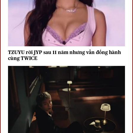
TZUYU rời JYP sau 11 năm nhưng vẫn đồng hành
cùng TWICE