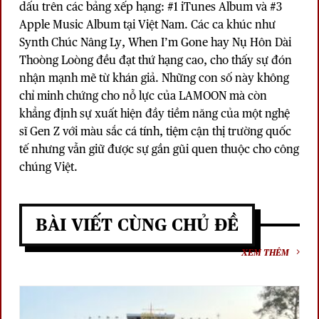
dấu trên các bảng xếp hạng: #1 iTunes Album và #3
Apple Music Album tại Việt Nam. Các ca khúc như
Synth Chúc Nâng Ly, When I’m Gone hay Nụ Hôn Dài
Thoòng Loòng đều đạt thứ hạng cao, cho thấy sự đón
nhận mạnh mẽ từ khán giả. Những con số này không
chỉ minh chứng cho nỗ lực của LAMOON mà còn
khẳng định sự xuất hiện đầy tiềm năng của một nghệ
sĩ Gen Z với màu sắc cá tính, tiệm cận thị trường quốc
tế nhưng vẫn giữ được sự gần gũi quen thuộc cho công
chúng Việt.
BÀI VIẾT CÙNG CHỦ ĐỀ
XEM THÊM