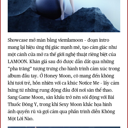
Showcase mở màn bằng viemlamoon – đoạn intro
mang lại hiệu ứng thị giác mạnh mẽ, tạo cảm giác như
một cánh cửa mở ra thế giới nghệ thuật riêng biệt của
LAMOON. Khán giả sau đó được dẫn dắt qua những
“pha trăng” tượng trưng cho hành trình cảm xúc trong
album đầu tay. Ở Honey Moon, cô mang đến không
khí tươi trẻ, hồn nhiên với ca khúc Notice Me – lấy cảm
hứng từ những rung động đầu đời nơi sân thể thao.
Sang Game Moon, sân khấu trở nên sôi động với Bài
Thuốc Đông Y, trong khi Sexy Moon khắc họa hình
ảnh quyến rũ và gợi cảm qua phần trình diễn Không
Một Lời Nào.