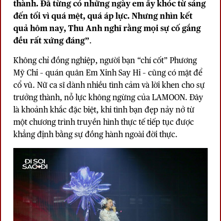
thành. Đã từng có những ngày em ấy khóc từ sáng
đến tối vì quá mệt, quá áp lực. Nhưng nhìn kết
quả hôm nay, Thu Anh nghĩ rằng mọi sự cố gắng
đều rất xứng đáng”
.
Không chỉ đồng nghiệp, người bạn “chí cốt” Phương
Mỹ Chi – quán quân Em Xinh Say Hi – cũng có mặt để
cổ vũ. Nữ ca sĩ dành nhiều tình cảm và lời khen cho sự
trưởng thành, nỗ lực không ngừng của LAMOON. Đây
là khoảnh khắc đặc biệt, khi tình bạn đẹp nảy nở từ
một chương trình truyền hình thực tế tiếp tục được
khẳng định bằng sự đồng hành ngoài đời thực.