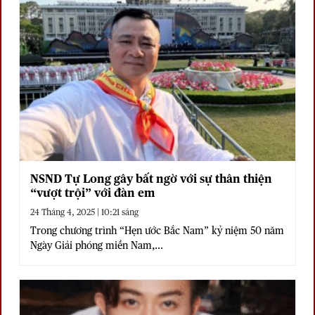
NSND Tự Long gây bất ngờ với sự thân thiện
“vượt trội” với đàn em
24 Tháng 4, 2025 | 10:21 sáng
Trong chương trình “Hẹn ước Bắc Nam” kỷ niệm 50 năm
Ngày Giải phóng miền Nam,...