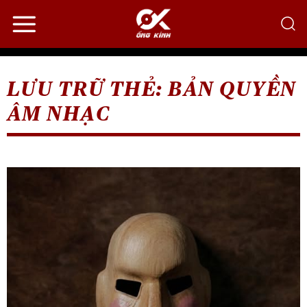
Bỏ
qua
nội
dung
LƯU TRỮ THẺ:
BẢN QUYỀN
ÂM NHẠC