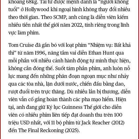
khoảng 68kg. Tài tử được mệnh danh là “người không
tuổi” ở Hollywood khi ngoại hình không thay đổi nhiều
theo thời gian. Theo SCMP, anh cũng là diễn viên kiếm
nhiều tiền nhất thế giới năm 2022, tính riêng trong lĩnh
vực làm phim.
Tom Cruise đã gắn bó với loạt phim “Nhiệm vụ: Bất khả
thi” từ năm 1996, nâng tầm vai diễn Ethan Hunt qua
mỗi phần với nhiều cảnh hành động tự mình thực hiện,
không cần đóng thế. Suốt tám phần phim, anh luôn nỗ
lực mang đến những phân đoạn ngoạn mục như nhảy
qua các tòa nhà, lặn dưới nước, chiến đấu bằng dao,
rượt đuổi trên trực thăng. Dù nhiều lần bị thương, diễn
viên vẫn cố gắng hoàn thành các pha mạo hiểm. Hiện
tại, anh đang giữ Kỷ lục Guinness Thế giới cho diễn
viên có nhiều phim liên tiếp đạt doanh thu trên 100
triệu USD nhất, với 11 bộ phim từ Jack Reacher (2012)
đến The Final Reckoning (2025).