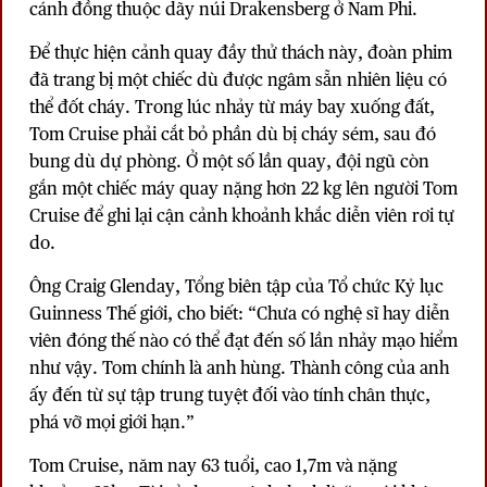
cánh đồng thuộc dãy núi Drakensberg ở Nam Phi.
Để thực hiện cảnh quay đầy thử thách này, đoàn phim
đã trang bị một chiếc dù được ngâm sẵn nhiên liệu có
thể đốt cháy. Trong lúc nhảy từ máy bay xuống đất,
Tom Cruise phải cắt bỏ phần dù bị cháy sém, sau đó
bung dù dự phòng. Ở một số lần quay, đội ngũ còn
gắn một chiếc máy quay nặng hơn 22 kg lên người Tom
Cruise để ghi lại cận cảnh khoảnh khắc diễn viên rơi tự
do.
Ông Craig Glenday, Tổng biên tập của Tổ chức Kỷ lục
Guinness Thế giới, cho biết: “Chưa có nghệ sĩ hay diễn
viên đóng thế nào có thể đạt đến số lần nhảy mạo hiểm
như vậy. Tom chính là anh hùng. Thành công của anh
ấy đến từ sự tập trung tuyệt đối vào tính chân thực,
phá vỡ mọi giới hạn.”
Tom Cruise, năm nay 63 tuổi, cao 1,7m và nặng