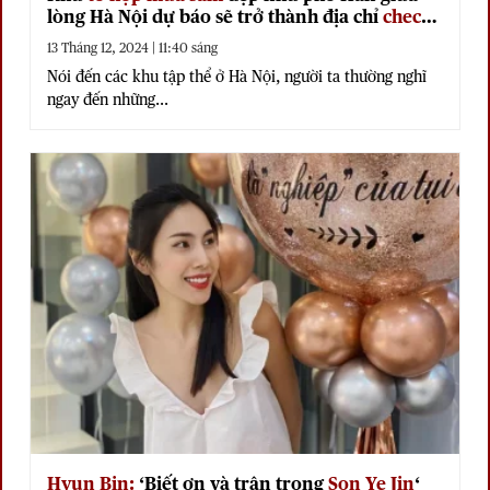
lòng Hà Nội dự báo sẽ trở thành địa chỉ
check
in
của giới trẻ thời gian tới
13 Tháng 12, 2024 | 11:40 sáng
Nói đến các khu tập thể ở Hà Nội, người ta thường nghĩ
ngay đến những...
Hyun Bin
:
‘Biết ơn và trân trọng
Son Ye Jin
‘