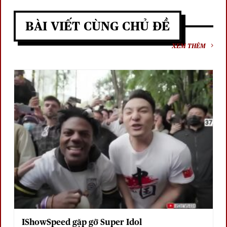
BÀI VIẾT CÙNG CHỦ ĐỀ
XEM THÊM
IShowSpeed gặp gỡ Super Idol