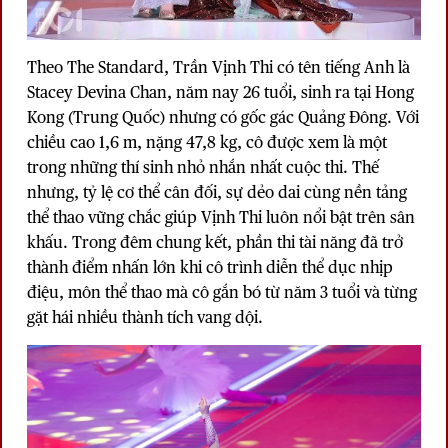
Theo The Standard, Trần Vịnh Thi có tên tiếng Anh là
Stacey Devina Chan, năm nay 26 tuổi, sinh ra tại Hong
Kong (Trung Quốc) nhưng có gốc gác Quảng Đông. Với
chiều cao 1,6 m, nặng 47,8 kg, cô được xem là một
trong những thí sinh nhỏ nhắn nhất cuộc thi. Thế
nhưng, tỷ lệ cơ thể cân đối, sự dẻo dai cùng nền tảng
thể thao vững chắc giúp Vịnh Thi luôn nổi bật trên sân
khấu. Trong đêm chung kết, phần thi tài năng đã trở
thành điểm nhấn lớn khi cô trình diễn thể dục nhịp
điệu, môn thể thao mà cô gắn bó từ năm 3 tuổi và từng
gặt hái nhiều thành tích vang dội.