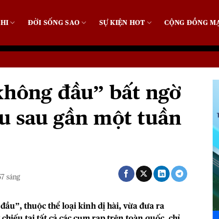
HI
ĐỜI SỐNG SAO
SỰ KIỆN HOT
CỘNG ĐỒNG M
không đầu” bất ngờ
u sau gần một tuần
57 sáng
ầu”, thuộc thể loại kinh dị hài, vừa đưa ra
chiếu tại tất cả các cụm rạp trên toàn quốc, chỉ