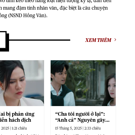
vô tình kéo theo hàng loạt hiện tượng kỳ lạ, dẫn đến
h mang đậm tính nhân văn, đặc biệt là câu chuyện
Hồng (NSND Hồng Vân).
XEM THÊM
ai bị phản ứng
“Cha tôi người ở lại”:
diễn hách dịch
“Anh cả” Nguyên gây
ức chế, khán giả mất
 2025 | 1:21 chiều
15 Tháng 5, 2025 | 2:33 chiều
kiên nhẫn