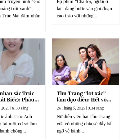
im truyền hình “Gió
Bộ phim “Cha tôi, người ở
oảng trời xanh”,
lại” đang bước vào giai đoạn
n Trúc Mai đảm nhận
cao trào với những...
 nhan sắc Trúc
Thu Trang “lột xác”
ắt Biếc): Phẫu
làm đạo diễn: Hết vô
thẩm mỹ hay chỉ
tư, chỉ biết lo… tiền
 2025 | 8:50 sáng
24 Tháng 5, 2025 | 9:34 sáng
đồn?
ức ảnh Trúc Anh
Nữ diễn viên hài Thu Trang
n tại một cơ sở làm
vừa có những chia sẻ đầy bất
hanh chóng...
ngờ về hành...