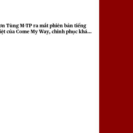
ơn Tùng M-TP ra mắt phiên bản tiếng
iệt của Come My Way, chinh phục khán
iả với giai điệu sâu lắng