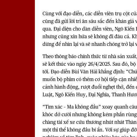
Cùng với đạo diễn, các diễn viên trụ cột
cũng đã gửi lời tri ân sâu sắc đến khán giả
qua. Đại diện cho dàn diễn viên, Ngô Kiến H
nhưng cũng xin hứa sẽ không đi đâu cả. Khá
dừng để nhìn lại và sẽ nhanh chóng trở lại 
Theo thông báo chính thức từ nhà sản xuất
sẽ kết thúc vào ngày 26/4/2025. Sau đó, bộ
tới. Đạo diễn Bùi Văn Hải khẳng định: “Chún
muốn bộ phim có thêm cơ hội tiếp cận nhiề
cảnh hành động, rượt đuổi nghẹt thở, đến
Luật, Ngô Kiến Huy, Đại Nghĩa, Thanh Hươ
“
Tìm xác – Ma không đầu
” xoay quanh câu
khóc dở cười nhưng không kém phần rùng r
chàng tài xế xe cứu thương nhút nhát Thàn
một thi thể không đầu bí ẩn. Với sự giúp đ