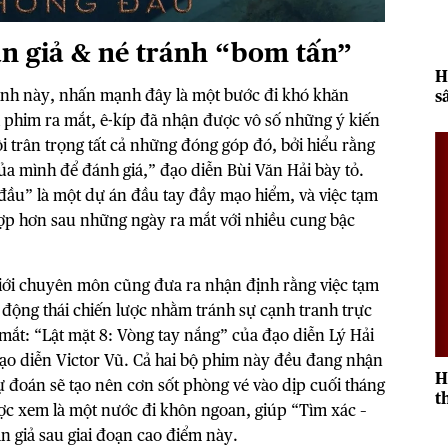
n giả & né tránh “bom tấn”
H
định này, nhấn mạnh đây là một bước đi khó khăn
s
2
i phim ra mắt, ê-kíp đã nhận được vô số những ý kiến
 trân trọng tất cả những đóng góp đó, bởi hiểu rằng
của mình để đánh giá,” đạo diễn Bùi Văn Hải bày tỏ.
ầu” là một dự án đầu tay đầy mạo hiểm, và việc tạm
ợp hơn sau những ngày ra mắt với nhiều cung bậc
 giới chuyên môn cũng đưa ra nhận định rằng việc tạm
 động thái chiến lược nhằm tránh sự cạnh tranh trực
a mắt: “Lật mặt 8: Vòng tay nắng” của đạo diễn Lý Hải
ạo diễn Victor Vũ. Cả hai bộ phim này đều đang nhận
H
ự đoán sẽ tạo nên cơn sốt phòng vé vào dịp cuối tháng
t
được xem là một nước đi khôn ngoan, giúp “Tìm xác –
r
n giả sau giai đoạn cao điểm này.