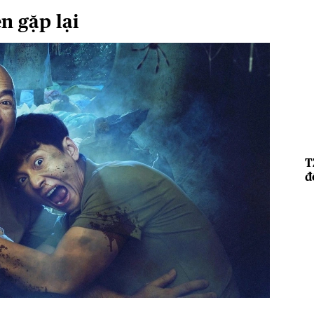
n gặp lại
T
đ