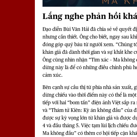
Lắng nghe phản hồi khá
Đạo diễn Bùi Văn Hải đã chia sẻ về quyết 
nhưng cần thiết. Ông cho biết, ngay sau kh
đóng góp quý báu từ người xem. “Chúng tôi
khán giả đã dành thời gian và sự khắt khe 
Ông cũng nhìn nhận “Tìm xác – Ma không đ
dừng này là để có những điều chỉnh phù h
cảm xúc.
Bên cạnh sự cầu thị từ phía nhà sản xuất,
dừng chiếu vào thời điểm này có thể là một
tiếp với hai “bom tấn” điện ảnh Việt sắp r
và “
Thám tử Kiên: Kỳ án không đầu
” của đ
được sự kỳ vọng lớn từ khán giả và được d
4 và đầu tháng 5. Việc tạm lùi lịch chiếu 
Ma không đầu” có thêm cơ hội tiếp cận khá