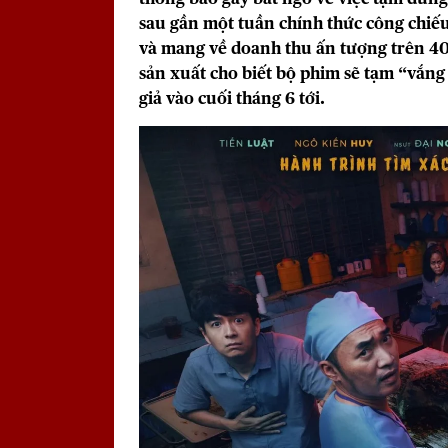
sau gần một tuần chính thức công chiế
và mang về doanh thu ấn tượng trên 40
sản xuất cho biết bộ phim sẽ tạm “vắng
giả vào cuối tháng 6 tới.