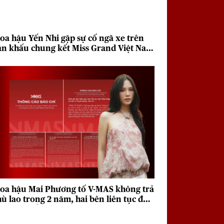
oa hậu Yến Nhi gặp sự cố ngã xe trên
ân khấu chung kết Miss Grand Việt Nam
026
oa hậu Mai Phương tố V-MAS không trả
hù lao trong 2 năm, hai bên liên tục đưa
a quan điểm trái chiều