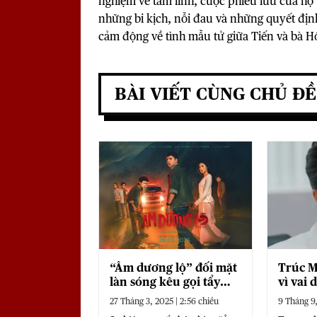
nghiệm về tâm linh, cuộc phiêu lưu của họ 
những bi kịch, nỗi đau và những quyết địn
cảm động về tình mẫu tử giữa Tiến và bà 
BÀI VIẾT CÙNG CHỦ ĐỀ
“Âm dương lộ” đối mặt
Trúc M
làn sóng kêu gọi tẩy
vì vai 
chay vì sự cố xe cứu
27 Tháng 3, 2025 | 2:56 chiều
9 Tháng 9,
thương