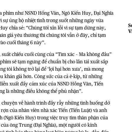
 của phim như NSND Hồng Vân, Ngô Kiến Huy, Đại Nghĩa
 vì sự ủng hộ nhiệt tình trong suốt những ngày vừa
S
uy chia sẻ: “Chúng tôi xin lỗi vì sự tạm dừng này,
V
n giả yêu thương thì chúng tôi vẫn ở đây, chỉ tạm
g
vào cuối tháng 6 này”.
, suất chiếu cuối cùng của “Tìm xác – Ma không đầu”
 phim sẽ tạm ngưng để chuẩn bị cho lần tái xuất sắp
g tôi không trở lại để ‘lợi hại hơn xưa’, mà mong
u khán giả hơn. Công sức của cả ê-kíp, từ những
 diễn xuất đầy cảm xúc của NSND Hồng Vân, Tiến
ng là những điều không thể phủ nhận”.
 chuyện về hành trình đầy rẫy những tình huống dở
ợn của nhân viên nhà xác Tiến (Tiến Luật) và anh
h (Ngô Kiến Huy) trong việc truy tìm thân phận của
ỡ của ông Trung (Đại Nghĩa), một người có kinh