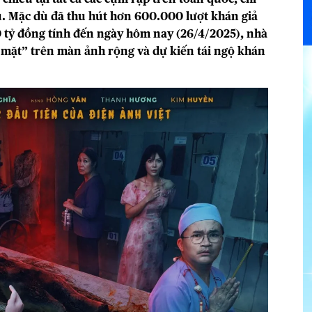
u. Mặc dù đã thu hút hơn 600.000 lượt khán giả
 tỷ đồng tính đến ngày hôm nay (26/4/2025), nhà
 mặt” trên màn ảnh rộng và dự kiến tái ngộ khán