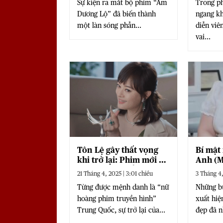
Sự kiện ra mắt bộ phim “Âm
Trong ph
Dương Lộ” đã biến thành
ngang kh
một làn sóng phẫn...
diễn viê
vai...
Tôn Lệ gây thất vọng
Bí mật
khi trở lại: Phim mới bị
Anh (M
“ném đá” vì cổ súy
thuật 
21 Tháng 4, 2025 | 3:01 chiều
3 Tháng 4,
ngoại tình
là tin 
Từng được mệnh danh là “nữ
Những b
hoàng phim truyền hình”
xuất hiệ
Trung Quốc, sự trở lại của...
đẹp đã n